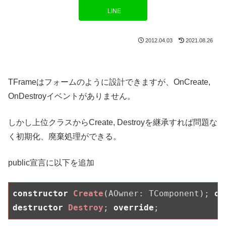
LINE
2012.04.03
2021.08.26
TFrameはフォームのように設計できますが、OnCreate,
OnDestroyイベントがありません。
しかし上位クラスからCreate, Destroyを継承すれば問題な
く初期化、廃棄処理ができる。
public宣言に以下を追加
constructor
Create
(AOwner: TComponent)
;
ov
destructor
Destroy
;
override
;