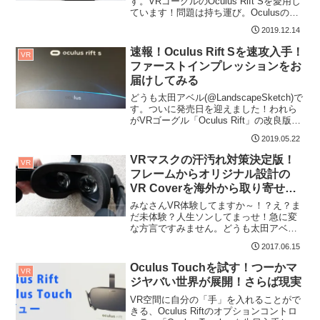
す。VRゴーグルのOculus Rift Sを愛用し
ています！問題は持ち運び。Oculusの箱
はかなりしっ...
2019.12.14
速報！Oculus Rift Sを速攻入手！
VR
ファーストインプレッションをお
届けしてみる
どうも太田アベル(@LandscapeSketch)で
す。ついに発売日を迎えました！われら
がVRゴーグル「Oculus Rift」の改良版、
「Oculus Ri...
2019.05.22
VRマスクの汗汚れ対策決定版！
VR
フレームからオリジナル設計の
VR Coverを海外から取り寄せて
みた！
みなさんVR体験してますか～！？え？ま
だ未体験？人生ソンしてまっせ！急に変
な方言ですみません。どうも太田アベル
(@LandscapeSketch)です。本格VR...
2017.06.15
Oculus Touchを試す！つーかマ
VR
ジヤバい世界が展開！さらば現実
VR空間に自分の「手」を入れることがで
きる、Oculus Riftのオプションコントロ