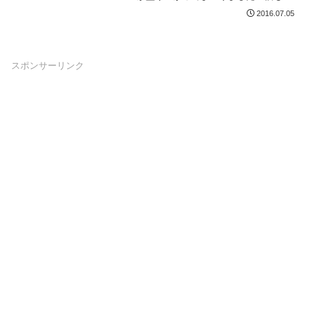
日、Oculus Riftを入手...
2016.07.05
スポンサーリンク