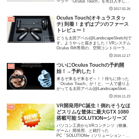
ーラー「Oculus Touch」を先日入手しま
した。（過去の記事：Ocu...
2017.02.26
Oculus Touch(オキュラスタッ
VR
チ) 到着！まずはブツのファース
トレビュー！
どうも太田アベル(@LandscapeSketch)で
す。ようやっと届きました！VRシステム
Oculus Rift専用の、空間コントローラ
「Oculus To...
2016.12.17
ついにOculus Touchの予約開
VR
始！→予約した！
来るぞ来るぞ来るぞ～！！待ちに待った
「Oculus Touch」が！と、一人で盛り上
がってる太田アベル(@LandscapeSketch)
です。こんにちは。「O...
2016.11.23
VR開発用PC誕生！倒れそうなほ
VR
どスリムな筐体に最大GTX 1080
搭載可能 SOLUTION∞シリーズ
パソコン工房からVRコンテンツ（映像、
ゲーム）開発用、と銘打った
PC「SOLUTION∞（ソリューション・イ