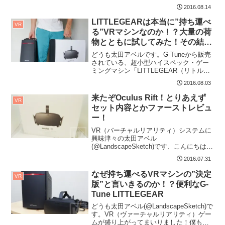
ンフィニティ）」シリーズが発売されま
2016.08.14
す！（こちら）支...
LITTLEGEARは本当に”持ち運べ
VR
る”VRマシンなのか！？大量の荷
物とともに試してみた！その結果
とは・・・！
どうも太田アベルです。G-Tuneから販売
されている、超小型ハイスペック・ゲー
ミングマシン「LITTLEGEAR（リトルギ
ア） i310」。ハイスペックマシンと...
2016.08.03
来たぞOculus Rift！とりあえず
VR
セット内容とかファーストレビュ
ー！
VR（バーチャルリアリティ）システムに
興味津々の太田アベル
(@LandscapeSketch)です、こんにちは。
ついに！あのVRシステムを購入してしま
2016.07.31
いましたよ...
なぜ持ち運べるVRマシンの”決定
VR
版”と言いきるのか！？便利なG-
Tune LITTLEGEAR
どうも太田アベル(@LandscapeSketch)で
す。VR（ヴァーチャルリアリティ）ゲー
ムが盛り上がってまいりました！僕も先