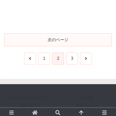
次のページ
前
次
1
2
3
へ
へ
WorkToolSmithについて
著者経歴
お問い合わせ
運営 [Gracix]
Copyright © 2008-2026 WorkToolSmith [ワークツールスミス] All Rights Reserved.