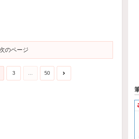
次のページ
次
3
…
50
へ