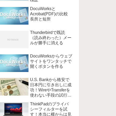
DocuWorksと
Acrobat(PDF)の比較
長所と短所
Thunderbirdで既読
（読み終わった）メー
ルが勝手に消える
DocuWorksからウェブ
サイトをワンタッチで
開くボタンを作る
U.S. Bankから格安で
日本円に引き出しに成
功！WireやTransferを
使わない手段の試行錯
誤
ThinkPadのプライバ
シーフィルターを試
す！本当に横からは見