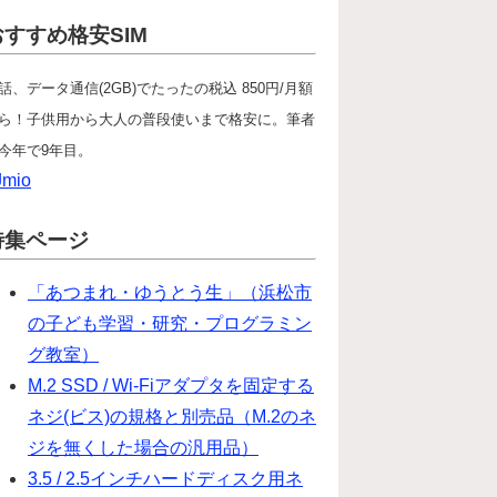
おすすめ格安SIM
話、データ通信(2GB)でたったの税込 850円/月額
ら！子供用から大人の普段使いまで格安に。筆者
今年で9年目。
Jmio
特集ページ
「あつまれ・ゆうとう生」（浜松市
の子ども学習・研究・プログラミン
グ教室）
M.2 SSD / Wi-Fiアダプタを固定する
ネジ(ビス)の規格と別売品（M.2のネ
ジを無くした場合の汎用品）
3.5 / 2.5インチハードディスク用ネ