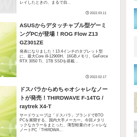
レイしたときの、まるで自...
2022.03.11
ASUSからデタッチャブル型ゲーミ
ングPCが登場！ROG Flow Z13
GZ301ZE
発表になりました！13.4インチのタブレット型
に、最大Core i9-12900H、16GBメモリ、GeForce
RTX 3050 Ti、1TB SSDを搭載...
2022.02.17
ドスパラからめちゃオシャレなノー
トが発売！THIRDWAVE F-14TG /
raytrek X4-T
サードウェーブは「ドスパラ」ブランドでBTO
PCを展開する、国内大手メーカー。今回メタリ
ックなカラーをまとった、薄型軽量のオシャレな
ノートPC「THIRDWA...