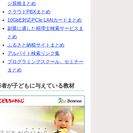
ジ規格まとめ
クラウドPBXまとめ
10GbE対応PCIe LANカードまとめ
副業に適した税理士検索サービスま
とめ
ふるさと納税サイトまとめ
アルバイト検索リンク集
プログラミングスクール、セミナー
まとめ
筆者が子どもに与えている教材