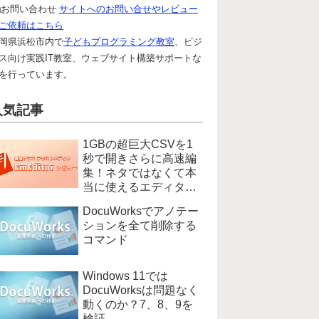
お問い合わせ
サイトへのお問い合せやレビュー
ご依頼はこちら
岡県浜松市内で
子どもプログラミング教室
、ビジ
ス向け実践IT教室、ウェブサイト構築サポートな
を行っています。
人気記事
1GBの超巨大CSVを1
秒で開きさらに高速編
集！ネタではなくて本
当に使えるエディタ
EmEditer
DocuWorksでアノテー
ションを全て削除する
コマンド
Windows 11では
DocuWorksは問題なく
動くのか？7、8、9を
検証