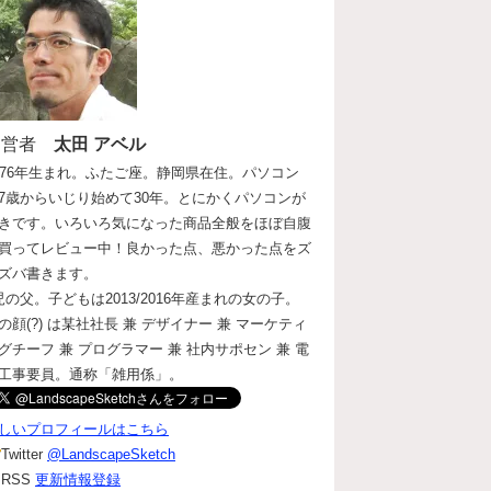
運営者
太田 アベル
976年生まれ。ふたご座。静岡県在住。パソコン
7歳からいじり始めて30年。とにかくパソコンが
きです。いろいろ気になった商品全般をほぼ自腹
買ってレビュー中！良かった点、悪かった点をズ
ズバ書きます。
児の父。子どもは2013/2016年産まれの女の子。
の顔(?) は某社社長 兼 デザイナー 兼 マーケティ
グチーフ 兼 プログラマー 兼 社内サポセン 兼 電
工事要員。通称「雑用係」。
しいプロフィールはこちら
Twitter
@LandscapeSketch
RSS
更新情報登録