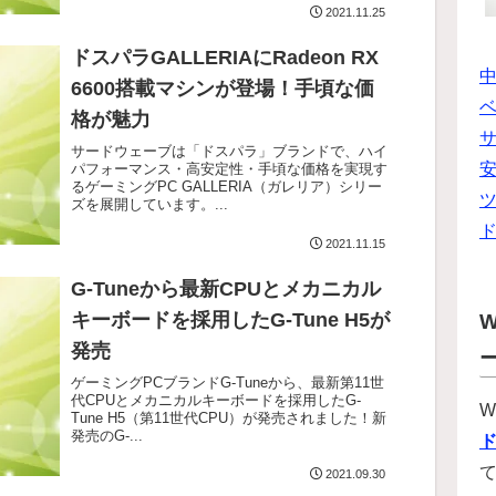
2021.11.25
ドスパラGALLERIAにRadeon RX
6600搭載マシンが登場！手頃な価
ベ
格が魅力
サードウェーブは「ドスパラ」ブランドで、ハイ
パフォーマンス・高安定性・手頃な価格を実現す
るゲーミングPC GALLERIA（ガレリア）シリー
ツ
ズを展開しています。...
2021.11.15
G-Tuneから最新CPUとメカニカル
キーボードを採用したG-Tune H5が
W
発売
ゲーミングPCブランドG-Tuneから、最新第11世
代CPUとメカニカルキーボードを採用したG-
W
Tune H5（第11世代CPU）が発売されました！新
発売のG-...
2021.09.30