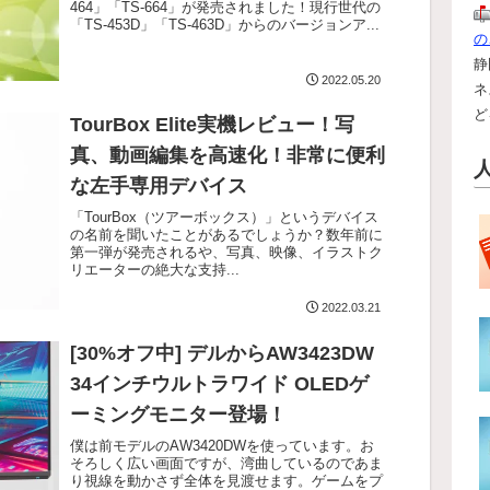
464」「TS-664」が発売されました！現行世代の
「TS-453D」「TS-463D」からのバージョンア...
の
静
2022.05.20
ネ
ど
TourBox Elite実機レビュー！写
真、動画編集を高速化！非常に便利
な左手専用デバイス
「TourBox（ツアーボックス）」というデバイス
の名前を聞いたことがあるでしょうか？数年前に
第一弾が発売されるや、写真、映像、イラストク
リエーターの絶大な支持...
2022.03.21
[30%オフ中] デルからAW3423DW
34インチウルトラワイド OLEDゲ
ーミングモニター登場！
僕は前モデルのAW3420DWを使っています。お
そろしく広い画面ですが、湾曲しているのであま
り視線を動かさず全体を見渡せます。ゲームをプ