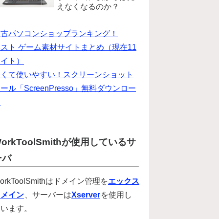
えなくなるのか？
中古パソコンショップランキング！
スト ゲーム素材サイトまとめ（現在11
サイト）
安くて使いやすい！スクリーンショット
ール「ScreenPresso」無料ダウンロー
ド
orkToolSmithが使用しているサ
ーバ
orkToolSmithはドメイン管理を
エックス
ドメイン
、サーバーは
Xserver
を使用し
ています。