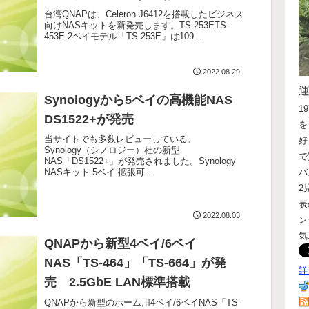
台湾QNAPは、Celeron J6412を搭載したビジネス
向けNASキットを新発売します。TS-253ETS-
453E 2ベイモデル「TS-253E」は109...
2022.08.29
Synologyから5ベイの高機能NAS
1
DS1522+が発売
を
当サイトでも多数レビューしている、
好
Synology（シノロジー）社の新型
で
NAS「DS1522+」が発売されました。Synology
バ
NASキット 5ベイ 拡張可...
2
表
2022.08.03
ン
気
QNAPから新型4ベイ/6ベイ
NAS「TS-464」「TS-664」が発
詳
売 2.5GbE LAN標準搭載
QNAPから新型のホーム用4ベイ/6ベイNAS「TS-