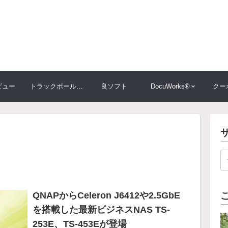
ビュー
トラックボール大比較
良ソフト
DocuWorks®
クー
QNAPからCeleron J6412や2.5GbE
を搭載した最新ビジネスNAS TS-
253E、TS-453Eが登場