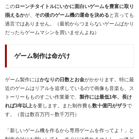
この
ローンチタイトルにいかに面白いゲームを豊富に取り
揃えるか
が、
その後のゲーム機の運命を決める
と言っても
過言ではありません。（最初からつまらないゲームばかり
だったらゲームマシンを買いませんよね）
ゲーム制作は命がけ
ゲーム製作には
かなりの日数とお金
がかかります。特に最
近のゲームはリアルを追求しているので画像も音楽も、ス
トーリーもものすごい作業量で、
製作には最低1年、長け
れば3年以上
を要します。また制作費も
数十億円がザラ
で
す。（昔は数百万円～数千万円）
「新しいゲーム機を作るから専用ゲームを作ってよ！」と