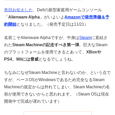
先日お伝えした
、Dellの新型家庭用ゲームコンソール
「
Alienware Alpha
」がいよいよ
Amazonで発売準備＆予
約開始
となりました。（発売予定日は11/21）
名前こそAlienware Alphaですが、中身は
Steam
に直結さ
れた
Steam Machineの記念すべき第一弾
。巨大なSteam
のプラットフォームを使用できるとあって、
XBoxや
PS4、Wiiには脅威
となるでしょうね。
ちなみになぜSteam Machineと言わないのか、という点で
すが、ベースOSがWindowsであるため完全なるSteam
Machineの規定からは外れてしまい、Steam Machineの名
前が使用できないからと思われます。（Steam OSは現在
開発中で完成が遅れています）