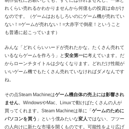
制作会社にお願いしても、すぐには作れませんし、一体ど
れくらい売れるかわかりませんから何億もの投資は命がけ
なのです。（ゲームはおもしろいのにゲーム機が売れてい
ない！=ゲームが売れない！=大赤字で倒産！ということ
も普通に起こっています）
みんな「どれくらいハードが売れたかな。たくさん売れて
いるならゲームを作ろう」と
安全第一に
考えています。だ
からローンチタイトルは少なくなります。どれだけ性能が
いいゲーム機でもたくさん売れていなければダメなんです
ね。
その点Steam Machineは
ゲーム機自体の売上には影響され
ません
。WindowsやMac、Linuxで動けばたくさんの人が
買ってくれます。Steam Machineは単に「
ゲームのために
パソコンを買う
」という僕みたいな
変人
ではない、フツー
の人向けに新たな市場を開くものです。可能性をより広げ