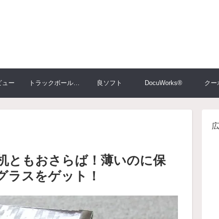
ビュー
トラックボール大比較
良ソフト
DocuWorks®
クー
机ともおさらば！薄いのに保
グラスをゲット！