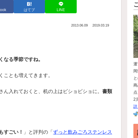
ook
はてブ
LINE
2013.06.09
2019.03.19
くなる季節ですね。
岡
くことも増えてきます。
と
商
さん入れておくと、机の上はビショビショに。
書類
点
2
詳
もすごい！
」と評判の「
ずっと飲みごろステンレス