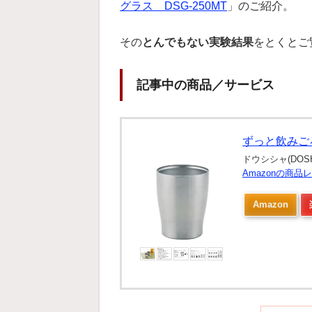
グラス DSG-250MT
」のご紹介。
その
とんでもない実験結果
をとくとご
記事中の商品／サービス
ずっと飲みごろ
ドウシシャ(DOSH
Amazonの商
Amazon