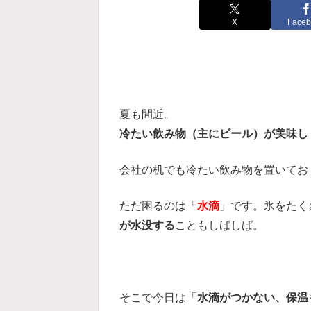
X
Faceb
夏も間近。
冷たい飲み物（主にビール）が美味し
会社の机でも冷たい飲み物を置いてお
ただ困るのは「
水滴
」です。氷をたく
が水没する
こともしばしば。
そこで今日は「
水滴がつかない、保温