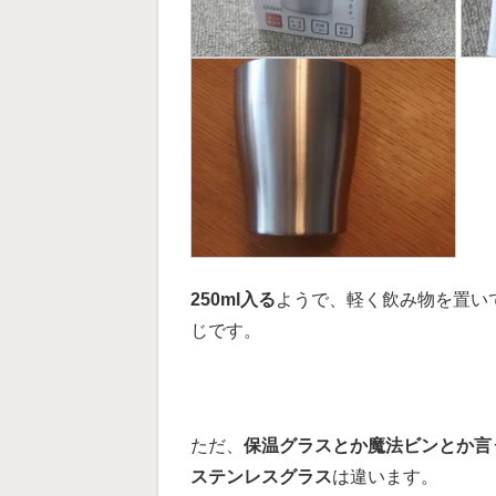
250ml入る
ようで、軽く飲み物を置い
じです。
ただ、
保温グラスとか魔法ビンとか言
ステンレスグラス
は違います。