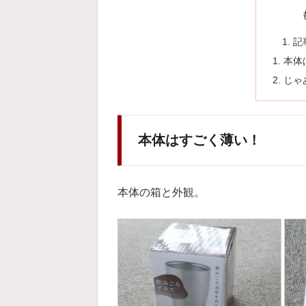
記
本体
じゃ
本体はすごく薄い！
本体の箱と外観。