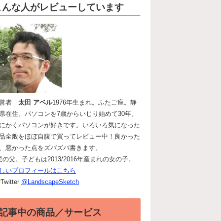
こんな人がレビューしています
運営者
太田 アベル
1976年生まれ。ふたご座。静
県在住。パソコンを7歳からいじり始めて30年。
にかくパソコンが好きです。いろいろ気になった
品全般をほぼ自腹で買ってレビュー中！良かった
、悪かった点をズバズバ書きます。
児の父。子どもは2013/2016年産まれの女の子。
しいプロフィールはこちら
Twitter
@LandscapeSketch
記事中の商品／サービス