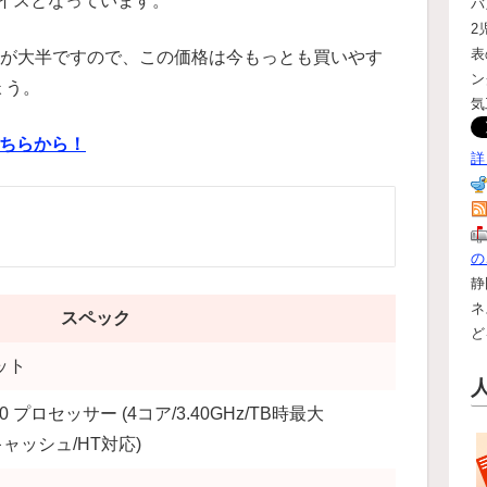
イスとなっています。
バ
2
表
上が大半ですので、この価格は今もっとも買いやす
ン
ょう。
気
はこちらから！
詳
の
静
ネ
スペック
ど
ビット
00 プロセッサー (4コア/3.40GHz/TB時最大
トキャッシュ/HT対応)