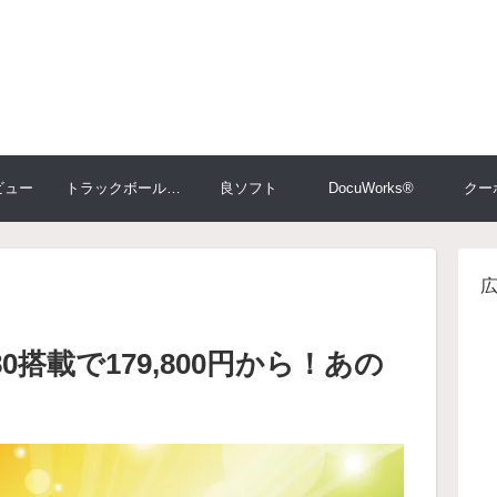
ビュー
トラックボール大比較
良ソフト
DocuWorks®
クー
080搭載で179,800円から！あの