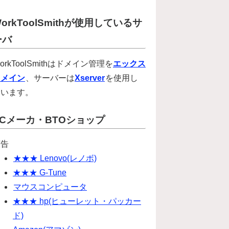
orkToolSmithが使用しているサ
ーバ
orkToolSmithはドメイン管理を
エックス
ドメイン
、サーバーは
Xserver
を使用し
ています。
PCメーカ・BTOショップ
広告
★★★ Lenovo(レノボ)
★★★ G-Tune
マウスコンピュータ
★★★ hp(ヒューレット・パッカー
ド)