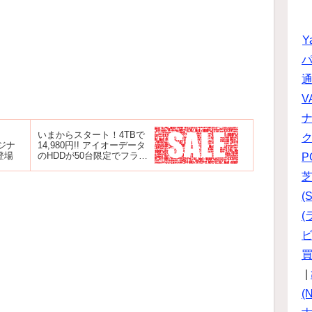
Y
パ
V
いまからスタート！4TBで
リジナ
14,980円!! アイオーデータ
登場
のHDDが50台限定でフラッ
P
シュセール
(S
(
ビ
|
(