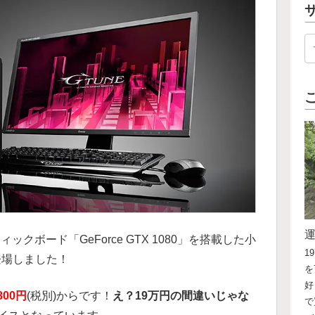
ックボード「GeForce GTX 1080」を搭載した小
1
登場しました！
を
好
,800円
(税別)からです！
え？19万円の間違いじゃな
で