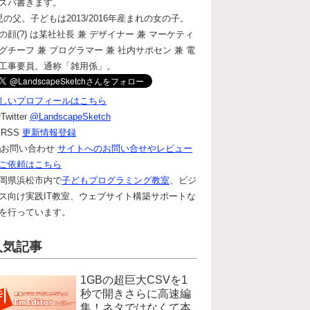
ズバ書きます。
児の父。子どもは2013/2016年産まれの女の子。
の顔(?) は某社社長 兼 デザイナー 兼 マーケティ
グチーフ 兼 プログラマー 兼 社内サポセン 兼 電
工事要員。通称「雑用係」。
しいプロフィールはこちら
Twitter
@LandscapeSketch
RSS
更新情報登録
お問い合わせ
サイトへのお問い合せやレビュー
ご依頼はこちら
岡県浜松市内で
子どもプログラミング教室
、ビジ
ス向け実践IT教室、ウェブサイト構築サポートな
を行っています。
人気記事
1GBの超巨大CSVを1
秒で開きさらに高速編
集！ネタではなくて本