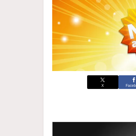
X
Faceb