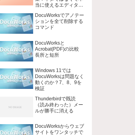
当に使えるエディタ
EmEditer
DocuWorksでアノテー
ションを全て削除する
コマンド
DocuWorksと
Acrobat(PDF)の比較
長所と短所
Windows 11では
DocuWorksは問題なく
動くのか？7、8、9を
検証
Thunderbirdで既読
（読み終わった）メー
ルが勝手に消える
DocuWorksからウェブ
サイトをワンタッチで