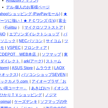
Amazon(アマゾン)
デル-個人のお客様ページ
ahoo!ショッピング (PayPayモール)
|
★
ーツに強い！★ ＰＣワンズ (1's)
|
富士
通
（
Fujitsu
） |
マイクロソフトストア
|
AIO
|
エプソンダイレクトショップ
|
パ
ナソニック
|
NECパソコン
|
サイコム
|
ツ
クモ
|
VSPEC
|
フロンティア
|
CDEPOT WEB本店
| |
ソフマップ
|
東
芝ダイレクト
|
ark(アーク)
|
ストーム
torm)
|
ASUS Store
|
ムラウチ
|
LAOX
ラオックス)
|
パソコンショップSEVEN
|
ックカメラ.com
|
アイオープラザ「お
買い得コーナー」
|
あきばお〜
|
イオシス
ひかりＴＶショッピング
|
ノジマ
Nojima)
|
ケーズデンキ
|
ソフマップの中