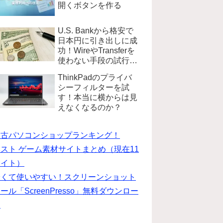
開くボタンを作る
U.S. Bankから格安で
日本円に引き出しに成
功！WireやTransferを
使わない手段の試行錯
誤
ThinkPadのプライバ
シーフィルターを試
す！本当に横からは見
えなくなるのか？
中古パソコンショップランキング！
スト ゲーム素材サイトまとめ（現在11
サイト）
安くて使いやすい！スクリーンショット
ール「ScreenPresso」無料ダウンロー
ド