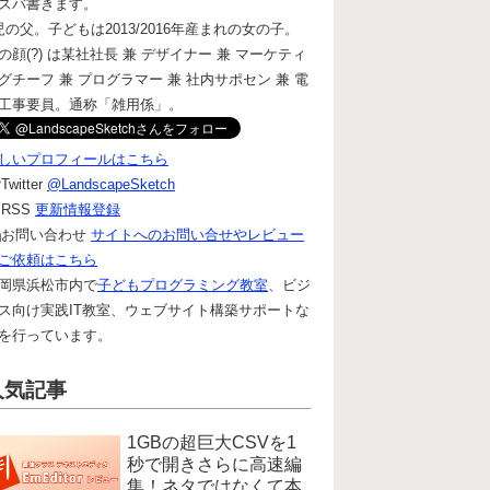
ズバ書きます。
児の父。子どもは2013/2016年産まれの女の子。
の顔(?) は某社社長 兼 デザイナー 兼 マーケティ
グチーフ 兼 プログラマー 兼 社内サポセン 兼 電
工事要員。通称「雑用係」。
しいプロフィールはこちら
Twitter
@LandscapeSketch
RSS
更新情報登録
お問い合わせ
サイトへのお問い合せやレビュー
ご依頼はこちら
岡県浜松市内で
子どもプログラミング教室
、ビジ
ス向け実践IT教室、ウェブサイト構築サポートな
を行っています。
人気記事
1GBの超巨大CSVを1
秒で開きさらに高速編
集！ネタではなくて本