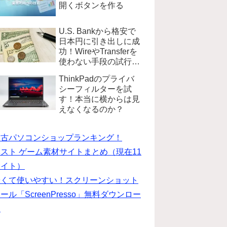
開くボタンを作る
U.S. Bankから格安で
日本円に引き出しに成
功！WireやTransferを
使わない手段の試行錯
誤
ThinkPadのプライバ
シーフィルターを試
す！本当に横からは見
えなくなるのか？
中古パソコンショップランキング！
スト ゲーム素材サイトまとめ（現在11
サイト）
安くて使いやすい！スクリーンショット
ール「ScreenPresso」無料ダウンロー
ド