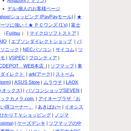
Amazon(アマゾン)
デル-個人のお客様ページ
ahoo!ショッピング (PayPayモール)
|
★
ーツに強い！★ ＰＣワンズ (1's)
|
富士
通
（
Fujitsu
） |
マイクロソフトストア
|
AIO
|
エプソンダイレクトショップ
|
パ
ナソニック
|
NECパソコン
|
サイコム
|
ツ
クモ
|
VSPEC
|
フロンティア
|
CDEPOT WEB本店
| |
ソフマップ
|
東
芝ダイレクト
|
ark(アーク)
|
ストーム
torm)
|
ASUS Store
|
ムラウチ
|
LAOX
ラオックス)
|
パソコンショップSEVEN
|
ックカメラ.com
|
アイオープラザ「お
買い得コーナー」
|
あきばお〜
|
イオシス
ひかりＴＶショッピング
|
ノジマ
Nojima)
|
ケーズデンキ
|
ソフマップの中