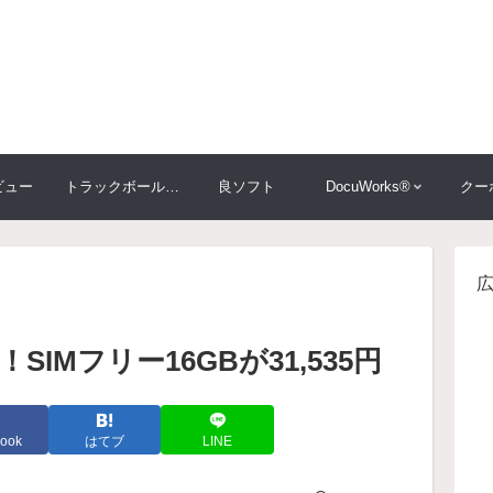
ビュー
トラックボール大比較
良ソフト
DocuWorks®
クー
！SIMフリー16GBが31,535円
ook
はてブ
LINE