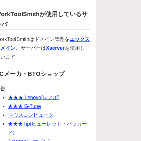
orkToolSmithが使用しているサ
ーバ
orkToolSmithはドメイン管理を
エックス
ドメイン
、サーバーは
Xserver
を使用し
ています。
PCメーカ・BTOショップ
広告
★★★ Lenovo(レノボ)
★★★ G-Tune
マウスコンピュータ
★★★ hp(ヒューレット・パッカー
ド)