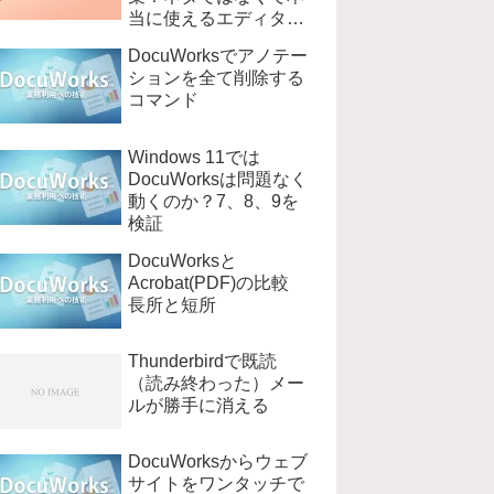
当に使えるエディタ
EmEditer
DocuWorksでアノテー
ションを全て削除する
コマンド
Windows 11では
DocuWorksは問題なく
動くのか？7、8、9を
検証
DocuWorksと
Acrobat(PDF)の比較
長所と短所
Thunderbirdで既読
（読み終わった）メー
ルが勝手に消える
DocuWorksからウェブ
サイトをワンタッチで