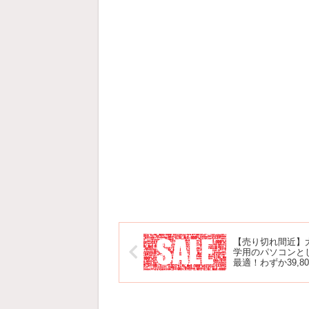
【売り切れ間近】
学用のパソコンと
最適！わずか39,8
おしゃれなノート
ン