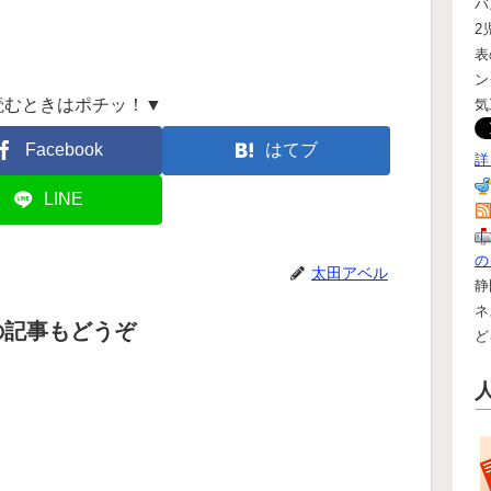
バ
2
表
ン
読むときはポチッ！▼
気
Facebook
はてブ
詳
LINE
の
太田アベル
静
ネ
の記事もどうぞ
ど