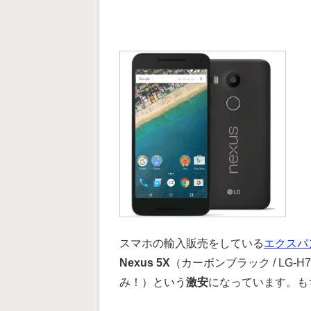
スマホの輸入販売をしている
エクスパ
Nexus 5X
（カーボンブラック / LG-H79
み！）という
激安
になっています。も