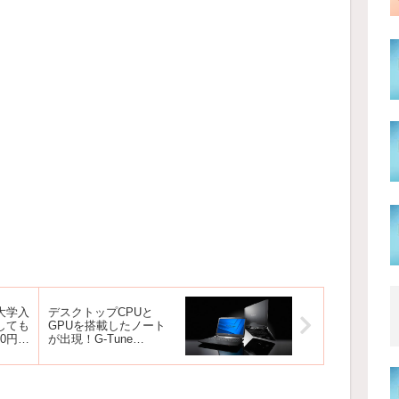
大学入
デスクトップCPUと
しても
GPUを搭載したノート
00円の
が出現！G-Tune
パソコ
NEXTGEAR-NOTE
i71000