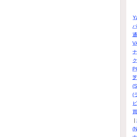
Y
パ
V
P
(S
(
ビ
|
(