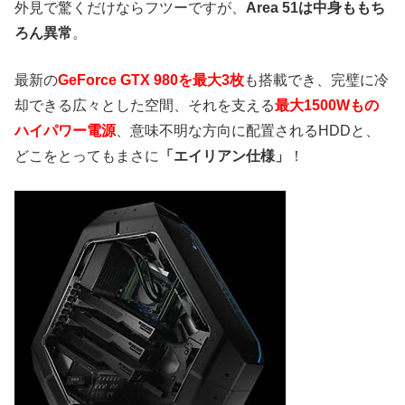
外見で驚くだけならフツーですが、
Area 51は中身ももち
ろん異常
。
最新の
GeForce GTX 980を最大3枚
も搭載でき、完璧に冷
却できる広々とした空間、それを支える
最大1500Wもの
ハイパワー電源
、意味不明な方向に配置されるHDDと、
どこをとってもまさに
「エイリアン仕様」
！