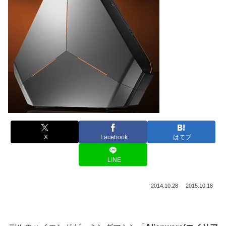
X
Facebook
はてブ
LINE
2014.10.28
2015.10.18